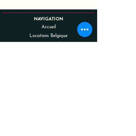
NAVIGATION
Accueil
Locations Belgique
Locations Luxembourg
Ventes Belgique
Ventes
Luxembourg
Contactez-
nous
Témoignages
Rejoindre le club
CONTACT
Racines Solutions SARLS
34, rue de la poste BteD10
L- 8824 Perlé