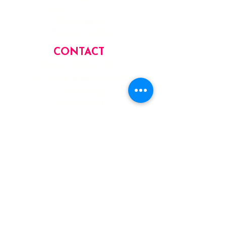
nous
Témoignages
Rejoindre le club
CONTACT
Racines Solutions SARLS
34, rue de la poste BteD10
L- 8824 Perlé
Luxembourg
info@racinessolutions.lu
www.racinessolutions.com
INFORMATIONS LÉGALES
Honoraires/Tarifs
Services
Mentions Légales
Politique de confidentialité