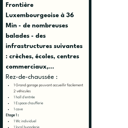
Frontière 
Luxembourgeoise à 36 
Min - de nombreuses 
balades - des 
infrastructures suivantes 
: crèches, écoles, centres 
commerciaux,…
​Rez-de-chaussée :
1 Grand garage pouvant accueillir facilement 
2 véhicules
1 hall d'entrée 
1 Espace chaufferie
1 cave
Etage 1 :
1 Wc individuel
1 local buanderie