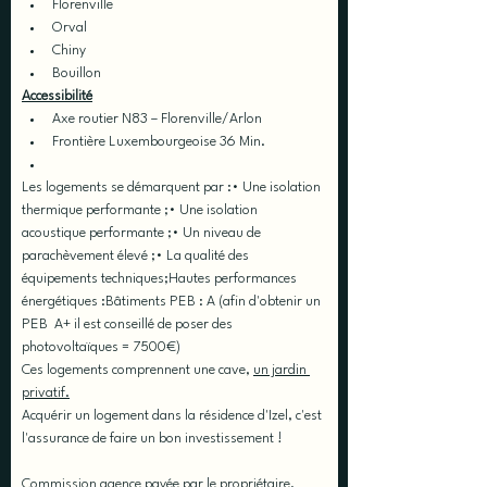
Florenville
Orval
Chiny
Bouillon
Accessibilité
Axe routier N83 – Florenville/Arlon
Frontière Luxembourgeoise 36 Min.
​Les logements se démarquent par :• Une isolation 
thermique performante ;• Une isolation 
acoustique performante ;• Un niveau de 
parachèvement élevé ;• La qualité des 
équipements techniques;Hautes performances 
énergétiques :Bâtiments PEB : A (afin d'obtenir un 
PEB  A+ il est conseillé de poser des 
photovoltaïques = 7500€)
Ces logements comprennent une cave, 
un jardin 
privatif.
Acquérir un logement dans la résidence d'Izel, c'est 
l'assurance de faire un bon investissement ! 
Commission agence payée par le propriétaire.