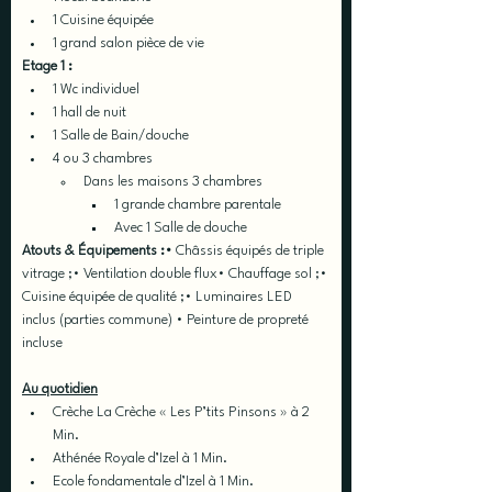
1 Cuisine équipée
1 grand salon pièce de vie
Etage 1 :
1 Wc individuel
1 hall de nuit
1 Salle de Bain/douche
4 ou 3 chambres 
Dans les maisons 3 chambres ​
1 grande chambre parentale ​
Avec 1 Salle de douche
Atouts & Équipements :• 
Châssis équipés de triple 
vitrage ;• Ventilation double flux• Chauffage sol ;• 
Cuisine équipée de qualité ;• Luminaires LED 
inclus (parties commune) • Peinture de propreté 
incluse
Au quotidien
Crèche La Crèche « Les P’tits Pinsons » à 2 
Min.
Athénée Royale d’Izel à 1 Min.
Ecole fondamentale d’Izel à 1 Min.