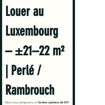
Louer au 
Luxembourg 
– ±21–22 m² 
| Perlé / 
Rambrouch
Nous vous proposons un 
bureau spacieux de ±21–