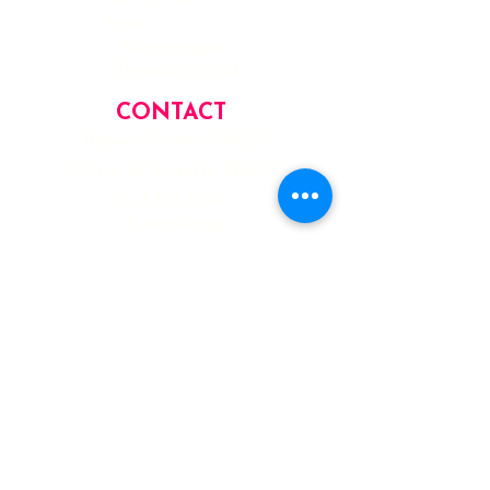
nous
Témoignages
Rejoindre le club
CONTACT
Racines Solutions SARLS
34, rue de la poste BteD10
L- 8824 Perlé
Luxembourg
info@racinessolutions.lu
www.racinessolutions.com
INFORMATIONS LÉGALES
Honoraires/Tarifs
Services
Mentions Légales
Politique de confidentialité